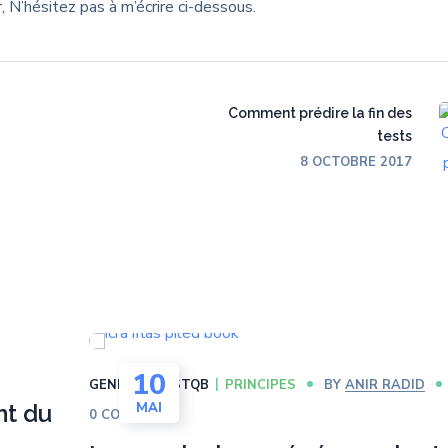
ur, N’hésitez pas à m’écrire ci-dessous.
Comment prédire la fin des
tests
8 OCTOBRE 2017
10
GENERAL
ISTQB
PRINCIPES
BY
ANIR RADID
nt du
MAI
0 COMMENTS