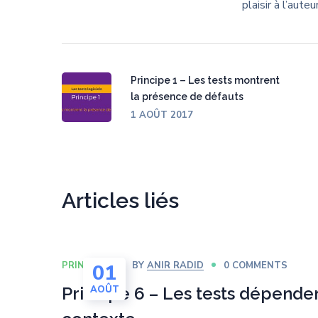
plaisir à l’aute
Principe 1 – Les tests montrent
la présence de défauts
1 AOÛT 2017
Articles liés
PRINCIPES
BY
ANIR RADID
0 COMMENTS
01
Principe 6 – Les tests dépende
AOÛT