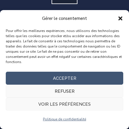
En connectant les étudiants aux meilleurs formateurs,
Gérer le consentement
nous vous aidons à atteindre vos objectifs et poursuivre
Pour offrir les meilleures expériences, nous utilisons des technologies
vos rêves.
telles que les cookies pour stocker et/ou accéder aux informations des
appareils. Le fait de consentir à ces technologies nous permettra de
traiter des données telles que le comportement de navigation ou les ID
uniques sur ce site. Le fait de ne pas consentir ou de retirer son
consentement peut avoir un effet négatif sur certaines caractéristiques et
fonctions.
DERNIERS ARTICLES
ACCEPTER
S’il faut en choisir un seul, quel outil
REFUSER
d’automatisation des tests sélectionner?
11 AOÛT 2022
VOIR LES PRÉFÉRENCES
Combien gagne réellement un Testeur logiciel?
Politique de confidentialité
23 MAI 2022