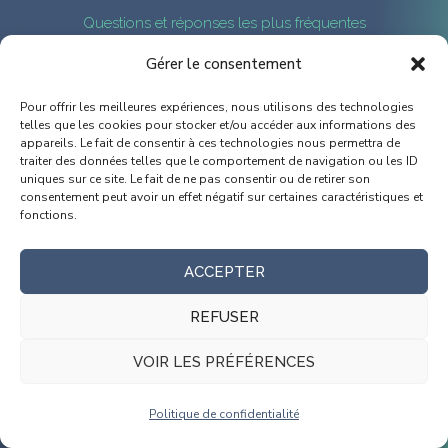
Questions et réponses les plus fréquentes
Gérer le consentement
QUEL FORMAT ME CONVIENT LE
Pour offrir les meilleures expériences, nous utilisons des technologies
MIEUX ?
telles que les cookies pour stocker et/ou accéder aux informations des
appareils. Le fait de consentir à ces technologies nous permettra de
traiter des données telles que le comportement de navigation ou les ID
uniques sur ce site. Le fait de ne pas consentir ou de retirer son
consentement peut avoir un effet négatif sur certaines caractéristiques et
fonctions.
L’EXAMEN EST-IL INCLUS ?
ACCEPTER
REFUSER
COMBIEN DE TEMPS AI-JE POUR
TERMINER LA FORMATION EN E-
VOIR LES PRÉFÉRENCES
LEARNING ?
Politique de confidentialité