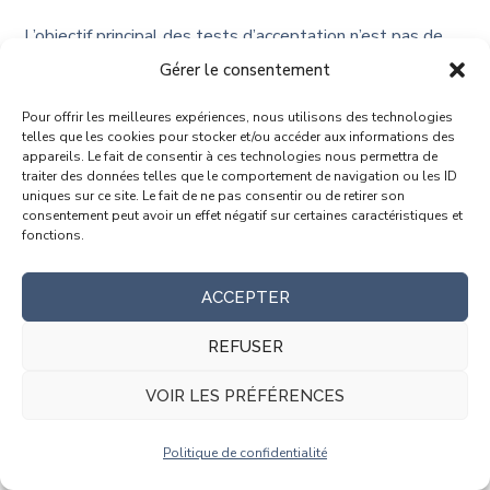
L’objectif principal des tests d’acceptation n’est pas de
trouver des défauts comme le sont les tests système.
Gérer le consentement
Pour offrir les meilleures expériences, nous utilisons des technologies
L’objectif des tests d’acceptation est d’acquérir de la
telles que les cookies pour stocker et/ou accéder aux informations des
confiance dans le système en validant qu’il est utilisable
appareils. Le fait de consentir à ces technologies nous permettra de
traiter des données telles que le comportement de navigation ou les ID
et qu’il correspond bien au besoin initial et aux attentes
uniques sur ce site. Le fait de ne pas consentir ou de retirer son
consentement peut avoir un effet négatif sur certaines caractéristiques et
fonctionnelles et non fonctionnelles exprimées.
fonctions.
Si le système fonctionne seul, Les tests d’acceptation
ACCEPTER
sont le dernier niveau de test avant le déploiement dans
l’environnement des utilisateurs finaux.
REFUSER
Si le système n’est qu’une brique d’une série d’application
VOIR LES PRÉFÉRENCES
interconnectées, Les tests d’acceptation peuvent être
suivis de tests d’intégration système pour vérifier qu’il
Politique de confidentialité
interagit bien avec les autres applications avec lesquels