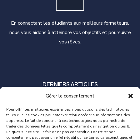
En connectant les étudiants aux meilleurs formateurs,
nous vous aidons à atteindre vos objectifs et poursuivre
vos rêves.
DERNIERS ARTICLES
Gérer le consentement
S’il faut en choisir un seul, quel outil
d’automatisation des tests sélectionner?
Pour offrir les meilleures expériences, nous utilisons des technologies
telles que les cookies pour stocker et/ou accéder aux informations des
11 AOÛT 2022
appareils. Le fait de consentir à ces technologies nous permettra de
traiter des données telles que le comportement de navigation ou les ID
Combien gagne réellement un Testeur logiciel?
uniques sur ce site. Le fait de ne pas consentir ou de retirer son
consentement peut avoir un effet négatif sur certaines caractéristiques et